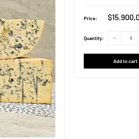
Sale
$15.900,
Price:
price
Quantity:
Add to cart