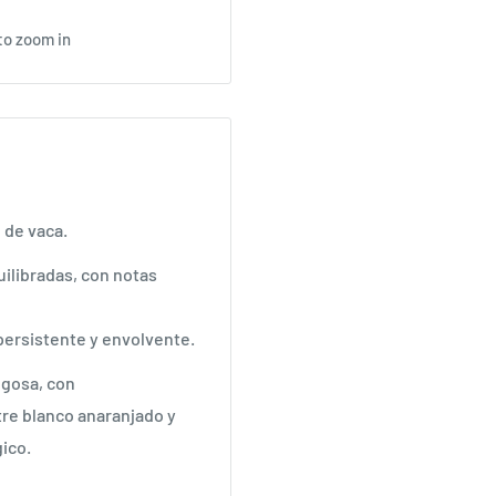
to zoom in
 de vaca.
ilibradas, con notas
 persistente y envolvente.
ugosa, con
tre blanco anaranjado y
ico.