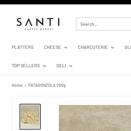
Skip
to
SANTICHEESE
content
PLATTERS
CHEESE
CHARCUTERIE
GL
TOP SELLERS
DELI
Home
PATAGONZOLA 200g