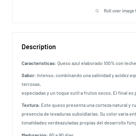
Roll over image 
Description
Características:
Queso azul elaborado 100% con leche
Sabor:
Intenso, combinando una salinidad y acidez equ
terrosas,
especiadas y un toque sutil a frutos secos. El final es
Textura:
Este queso presenta una corteza natural y r
presencia de levaduras subsidiarias. Su color varía en
tonalidades verdeazuladas propias del desarrollo fúng
Maduración:
60 a 90 días.